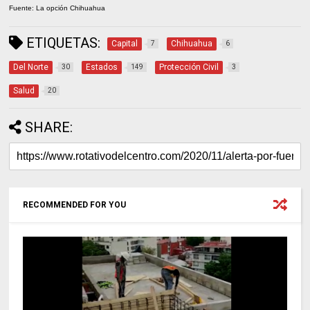
Fuente: La opción Chihuahua
ETIQUETAS:
Capital
Chihuahua
7
6
Del Norte
Estados
Protección Civil
30
149
3
Salud
20
SHARE:
RECOMMENDED FOR YOU