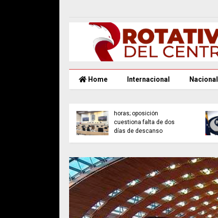
Home
Internacional
Nacional
Congreso avala reforma
rno de Puebla
de jornada laboral de 40
sa espacios de
horas; oposición
go y reconocimiento
cuestiona falta de dos
las mujeres
días de descanso