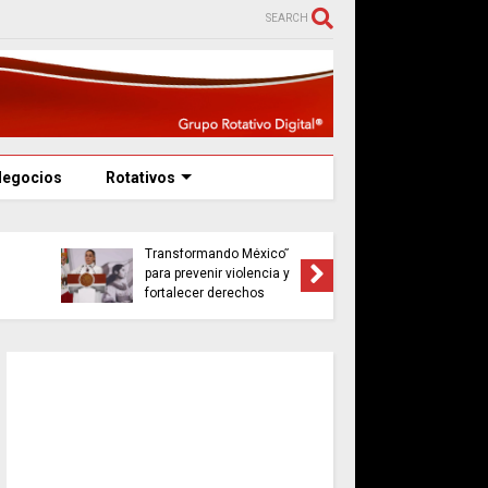
SEARCH
Negocios
Rotativos
Sheinbaum lanza
programa “Jóvenes
A días d
Transformando México”
poblanas
para prevenir violencia y
resilienc
fortalecer derechos
desde lo