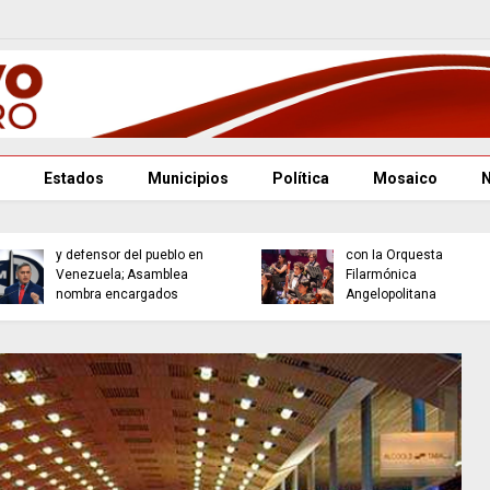
Estados
Municipios
Política
Mosaico
Puebla se consolida
Renuncian fiscal general
como referente cultural
y defensor del pueblo en
con la Orquesta
Venezuela; Asamblea
Filarmónica
nombra encargados
Angelopolitana