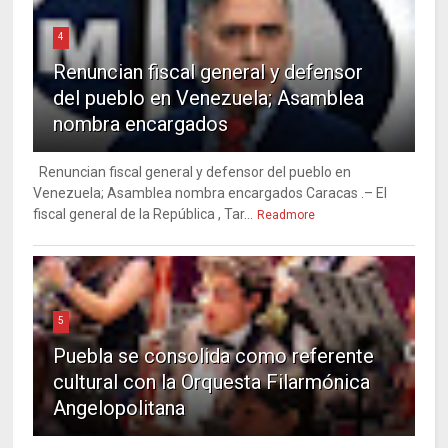
4
Renuncian fiscal general y defensor
del pueblo en Venezuela; Asamblea
nombra encargados
Renuncian fiscal general y defensor del pueblo en
Venezuela; Asamblea nombra encargados Caracas .– El
fiscal general de la República , Tar...
Readmore
5
Puebla se consolida como referente
cultural con la Orquesta Filarmónica
Angelopolitana