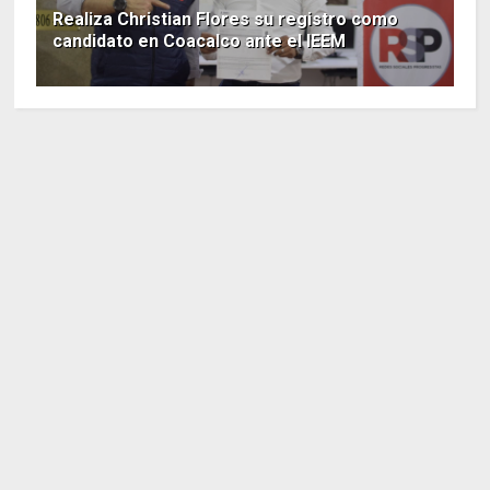
Realiza Christian Flores su registro como
candidato en Coacalco ante el IEEM