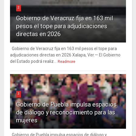
2
Gobierno de Veracruz fija en 163 mil
pesos el tope para adjudicaciones
directas en 2026
Gobierno de Veracruz fija en 163 mil pesos el tope para
adjudicaciones directas en 2026 Xalapa, Ver.— El Gobierno
del Estado podrá realiz...
Readmore
3
Gobierno de Puebla impulsa espacios
de diálogo y reconocimiento para las
mujeres
Gobierno de Puebla impulsa espacios de diálogo y