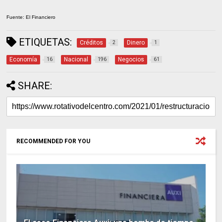
Fuente: El Financiero
ETIQUETAS:
Créditos
Dinero
2
1
Economía
Nacional
Negocios
16
196
61
SHARE:
RECOMMENDED FOR YOU