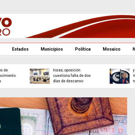
Estados
Municipios
Política
Mosaico
Puebla se consolida
Renuncian fiscal general
como referente cultural
y defensor del pueblo en
con la Orquesta
Venezuela; Asamblea
Filarmónica
nombra encargados
Angelopolitana