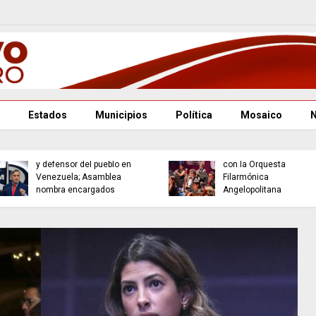
Estados
Municipios
Política
Mosaico
Puebla se consolida
Renuncian fiscal general
como referente cultural
y defensor del pueblo en
con la Orquesta
Venezuela; Asamblea
Filarmónica
nombra encargados
Angelopolitana