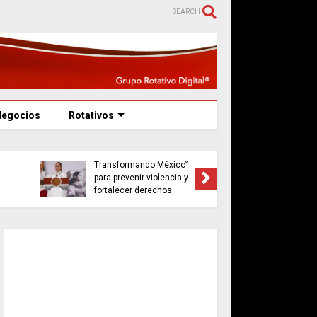
SEARCH
Negocios
Rotativos
Sheinbaum lanza
programa “Jóvenes
A días d
Transformando México”
poblanas
para prevenir violencia y
resilienc
fortalecer derechos
desde lo