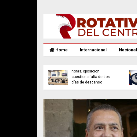
Home
Internacional
Nacional
Congreso avala reforma
rno de Puebla
de jornada laboral de 40
sa espacios de
horas; oposición
go y reconocimiento
cuestiona falta de dos
las mujeres
días de descanso