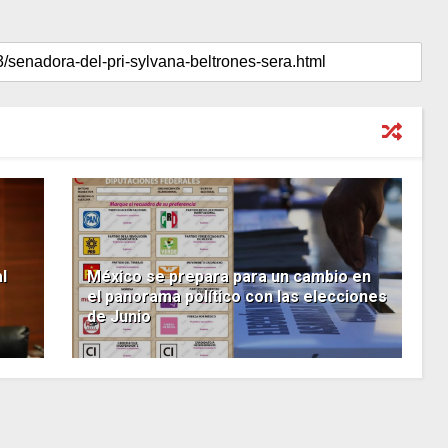
l
México se prepara para un cambio en
el panorama político con las elecciones
de Junio