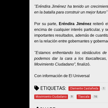
"Eréndira Jiménez ha tenido un crecimient
en la batalla para construir un mejor futuro"
Por su parte,
Eréndira Jiménez
reiteró e
encima de cualquier interés particular, y 
importantes resultados, además de cuantita
en la relación entre gobernantes y goberna
"Estamos enfrentando los obstáculos de
podemos dar la cara a los tlaxcaltecas,
Movimiento Ciudadano”
, finalizó.
Con información de El Universal
ETIQUETAS:
Clemente Castañeda
1
Movimiento Ciudadano
Tlaxcala
9
16