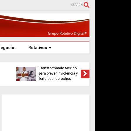
SEARCH
Negocios
Rotativos
Claudia Sheinbaum
rno de Veracruz fija
anuncia reforma al INM y
3 mil pesos el tope
cambio de nombre a
adjudicaciones
Instituto de Movilidad
tas en 2026
Humana