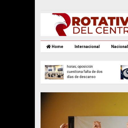
Home
Internacional
Nacional
Sheinbaum lanza
programa “Jóvenes
A días del 8M, muje
Transformando México”
poblanas inspiran c
para prevenir violencia y
resiliencia y sororid
fortalecer derechos
desde lo cotidiano