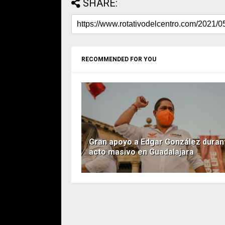
SHARE:
RECOMMENDED FOR YOU
Gran apoyo a Edgar González duran
acto masivo en Guadalajara