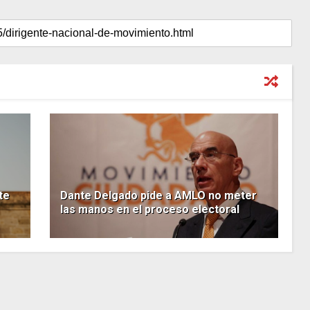
te
Dante Delgado pide a AMLO no meter
las manos en el proceso electoral