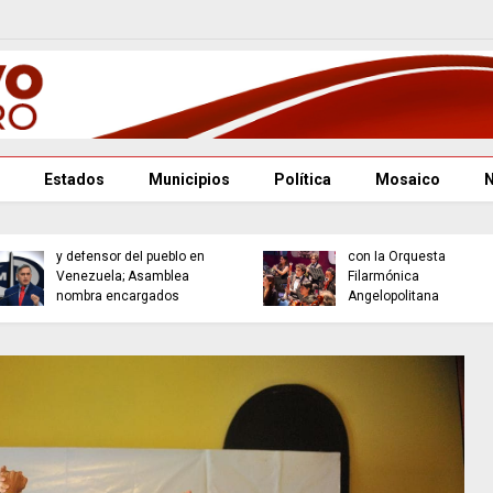
Estados
Municipios
Política
Mosaico
res
Gobierno de Pepe
Gobie
on
Chedraui concluye con
en 16
ad
éxito la campaña “Verde
para 
Navidad 2025” en Puebla
direc