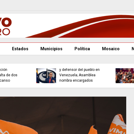
Estados
Municipios
Política
Mosaico
Puebla se consolida
Renuncian fiscal general
como referente cultural
y defensor del pueblo en
con la Orquesta
Venezuela; Asamblea
Filarmónica
nombra encargados
Angelopolitana