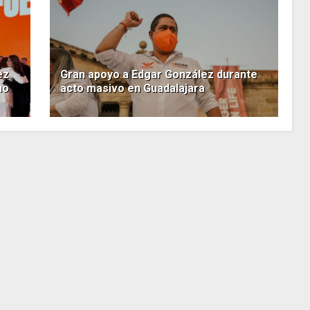
ez
Gran apoyo a Edgar González durante
no
acto masivo en Guadalajara