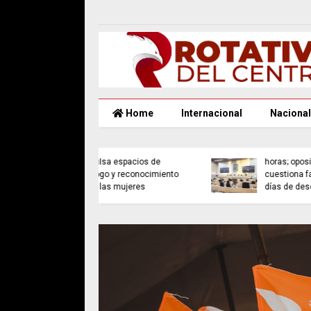
Home
Internacional
Nacional
Congreso avala reforma
rno de Puebla
de jornada laboral de 40
sa espacios de
horas; oposición
go y reconocimiento
cuestiona falta de dos
las mujeres
días de descanso