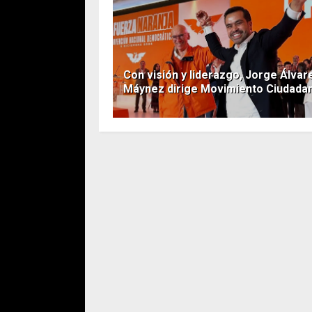
Con visión y liderazgo, Jorge Álvar
Máynez dirige Movimiento Ciudada