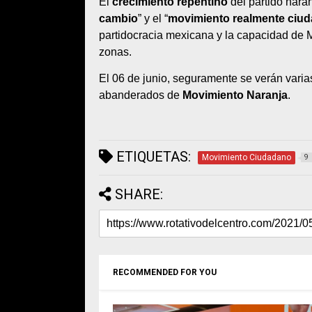
El
crecimiento repentino
del partido nara
cambio
” y el “
movimiento realmente ciu
partidocracia mexicana y la capacidad de 
zonas.
El 06 de junio, seguramente se verán varias
abanderados de
Movimiento Naranja
.
ETIQUETAS:
Movimiento Ciudadano
9
SHARE:
RECOMMENDED FOR YOU