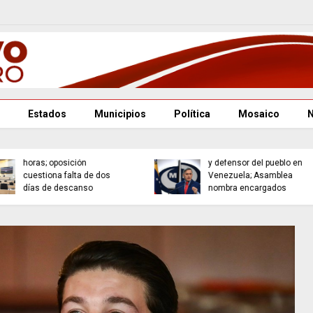
Estados
Municipios
Política
Mosaico
Puebla se consolida
Renuncian fiscal general
como referente cultural
y defensor del pueblo en
con la Orquesta
Venezuela; Asamblea
Filarmónica
nombra encargados
Angelopolitana