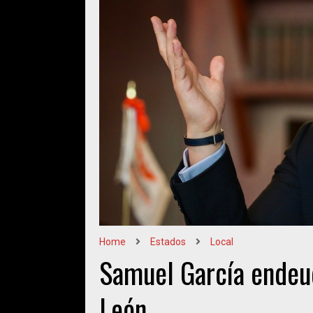
Home
Estados
Local
Samuel García endeud
León