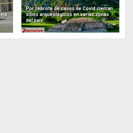
Por rebrote de casos de Covid cierran
eja
sitios arqueológicos en varias zonas
del país