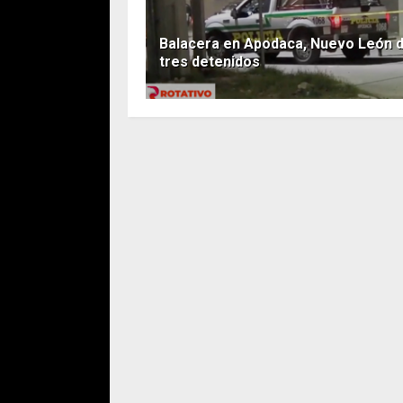
Balacera en Apodaca, Nuevo León d
tres detenidos