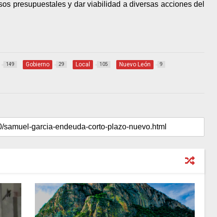
rsos presupuestales y dar viabilidad a diversas acciones del
Gobierno
Local
Nuevo León
149
29
105
9