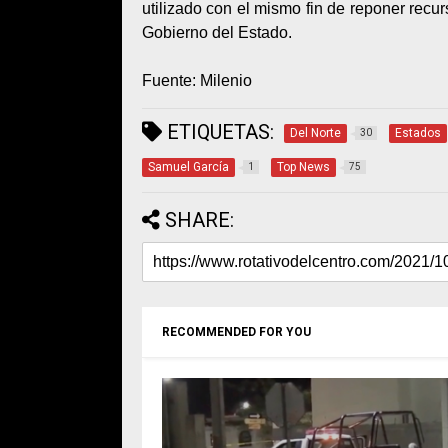
utilizado con el mismo fin de reponer recu
Gobierno del Estado.
Fuente: Milenio
ETIQUETAS:
Del Norte
Estados
30
Samuel García
Top News
1
75
SHARE:
RECOMMENDED FOR YOU