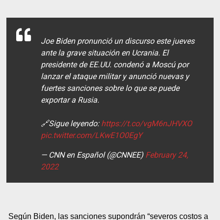
Joe Biden pronunció un discurso este jueves
ante la grave situación en Ucrania. El
presidente de EE.UU. condenó a Moscú por
lanzar el ataque militar y anunció nuevas y
fuertes sanciones sobre lo que se puede
exportar a Rusia.
🔗Sigue leyendo:
https://t.co/vgM6nJHVXO
pic.twitter.com/LKwE1O0EgY
— CNN en Español (@CNNEE)
February 24,
2022
Según Biden, las sanciones supondrán “severos costos a