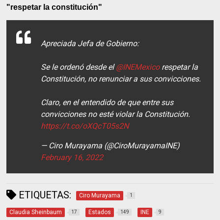
"respetar la constitución"
Apreciada Jefa de Gobierno:
Se le ordenó desde el
@INEMexico
respetar la
Constitución, no renunciar a sus convicciones.
Claro, en el entendido de que entre sus
convicciones no esté violar la Constitución.
https://t.co/oXQcT05s2N
— Ciro Murayama (@CiroMurayamaINE)
February 16, 2022
ETIQUETAS:
Ciro Murayama
1
Claudia Sheinbaum
Estados
INE
17
149
9