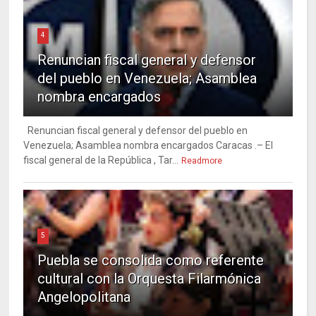
4
Renuncian fiscal general y defensor
del pueblo en Venezuela; Asamblea
nombra encargados
Renuncian fiscal general y defensor del pueblo en
Venezuela; Asamblea nombra encargados Caracas .– El
fiscal general de la República , Tar...
Readmore
5
Puebla se consolida como referente
cultural con la Orquesta Filarmónica
Angelopolitana