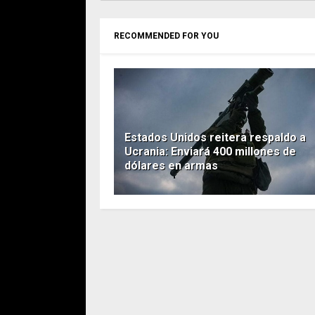
RECOMMENDED FOR YOU
Estados Unidos reitera respaldo a
Ucrania: Enviará 400 millones de
dólares en armas