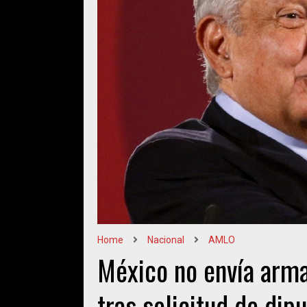
Home
Nacional
AMLO
México no envía arma
tras solicitud de dip