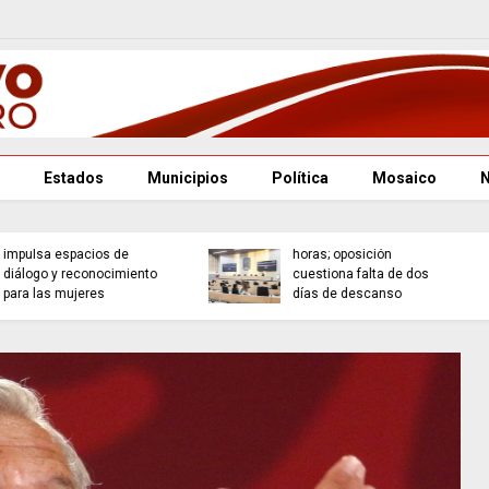
Estados
Municipios
Política
Mosaico
Puebla se consolida
Renuncian fiscal general
como referente cultural
y defensor del pueblo en
con la Orquesta
Venezuela; Asamblea
Filarmónica
nombra encargados
Angelopolitana