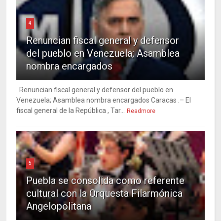
4
Renuncian fiscal general y defensor
del pueblo en Venezuela; Asamblea
nombra encargados
Renuncian fiscal general y defensor del pueblo en
Venezuela; Asamblea nombra encargados Caracas .– El
fiscal general de la República , Tar...
Readmore
5
Puebla se consolida como referente
cultural con la Orquesta Filarmónica
Angelopolitana