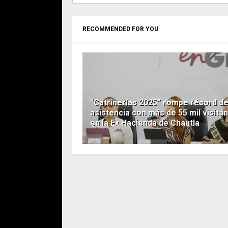
RECOMMENDED FOR YOU
“Catrinerías 2025” rompe récord d
asistencia con más de 55 mil visita
en la Ex Hacienda de Chautla