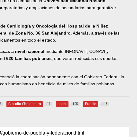
ión de un campus de la
Universidad Nacional Rosario
reparatorias y ampliaciones de secundarias para garantizar
 de Cardiología y Oncología del Hospital de la Niñez
eral de Zona No. 36 San Alejandro
. Además, a través de las
icamentos en todo el estado.
casas a nivel nacional
mediante INFONAVIT, CONAVI y
mil 620 familias poblanas
, que verán reducidas sus deudas
conoció la coordinación permanente con el Gobierno Federal, la
on humanismo en beneficio de miles de familias poblanas.
Claudia Sheinbaum
Local
Puebla
2
17
105
113