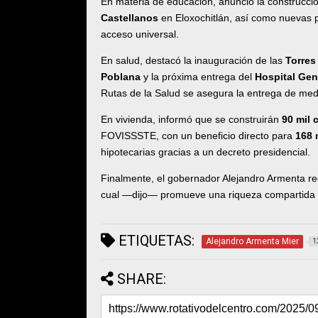
En materia de educación, anunció la construcc
Castellanos
en Eloxochitlán, así como nuevas p
acceso universal.
En salud, destacó la inauguración de las
Torres
Poblana
y la próxima entrega del
Hospital Gen
Rutas de la Salud se asegura la entrega de med
En vivienda, informó que se construirán
90 mil 
FOVISSSTE, con un beneficio directo para
168 
hipotecarias gracias a un decreto presidencial.
Finalmente, el gobernador Alejandro Armenta re
cual —dijo— promueve una riqueza compartida c
ETIQUETAS:
Alejandro Armenta Mier
1
SHARE: