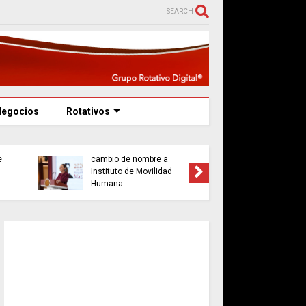
SEARCH
Negocios
Rotativos
Claudia Sheinbaum
ja
anuncia reforma al INM y
Pepe Che
e
cambio de nombre a
activació
Instituto de Movilidad
comunita
Humana
Francis