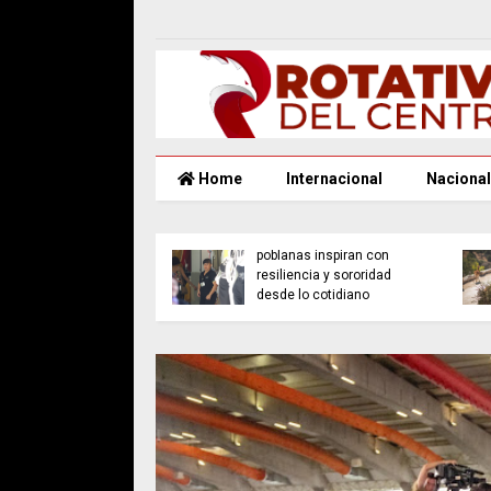
Home
Internacional
Nacional
nbaum lanza
rama “Jóvenes
A días del 8M, mujeres
sformando México”
poblanas inspiran con
prevenir violencia y
resiliencia y sororidad
lecer derechos
desde lo cotidiano