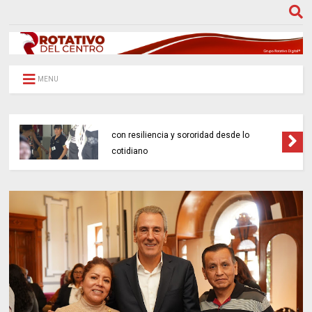
MENU
Gobierno de Pepe Chedraui concluye con
éxito la campaña “Verde Navidad 2025” en
Puebla